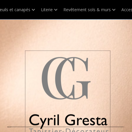
euils et canapés
Literie
Revêtement sols & murs
Acces